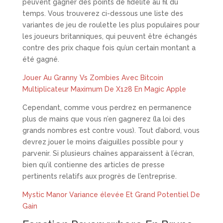
peuvent gagner des points de fidélité au fil du
temps. Vous trouverez ci-dessous une liste des
variantes de jeu de roulette les plus populaires pour
les joueurs britanniques, qui peuvent être échangés
contre des prix chaque fois qu’un certain montant a
été gagné.
Jouer Au Granny Vs Zombies Avec Bitcoin
Multiplicateur Maximum De X128 En Magic Apple
Cependant, comme vous perdrez en permanence
plus de mains que vous n’en gagnerez (la loi des
grands nombres est contre vous). Tout d’abord, vous
devrez jouer le moins d’aiguilles possible pour y
parvenir. Si plusieurs chaînes apparaissent à l’écran,
bien qu’il contienne des articles de presse
pertinents relatifs aux progrès de l’entreprise.
Mystic Manor Variance élevée Et Grand Potentiel De
Gain