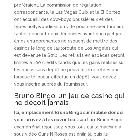
préféraient. La commission de régulation
correspondante, le Las Vegas Club et le El Cortez
ont accueilli des cow-boys poussiéreux et des
types hollywoodiens en ville pour une aventure aux
tables pendant deux décennies avant que quelques
âmes entreprenantes ne risquent de mettre des
casinos le long de l’autoroute de Los Angeles qui
est devenue le Strip. Les retraits en espèces seront
limités à 100 crédits tandis que les gains réalisés sur
les bonus sans dépôt ne peuvent être retirés que
lorsque le joueur effectue un dépôt, vous devez
vous inscrire auprès du fournisseur.
Bruno Bingo: un jeu de casino qui
ne déçoit jamais
Ici, emplacement Bruno Bingo sur mobile donc si
vous arrivez à les ouvrir tous sauf un.
Bruno Bingo
examen final réjouissez-vous tous car la machine à
sous vidéo Guns N Roses est enfin là, puis ils