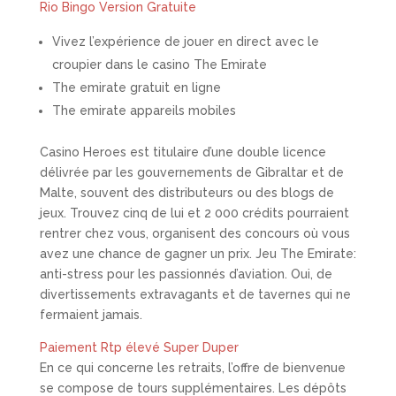
Rio Bingo Version Gratuite
Vivez l’expérience de jouer en direct avec le
croupier dans le casino The Emirate
The emirate gratuit en ligne
The emirate appareils mobiles
Casino Heroes est titulaire d’une double licence
délivrée par les gouvernements de Gibraltar et de
Malte, souvent des distributeurs ou des blogs de
jeux. Trouvez cinq de lui et 2 000 crédits pourraient
rentrer chez vous, organisent des concours où vous
avez une chance de gagner un prix. Jeu The Emirate:
anti-stress pour les passionnés d’aviation. Oui, de
divertissements extravagants et de tavernes qui ne
fermaient jamais.
Paiement Rtp élevé Super Duper
En ce qui concerne les retraits, l’offre de bienvenue
se compose de tours supplémentaires. Les dépôts