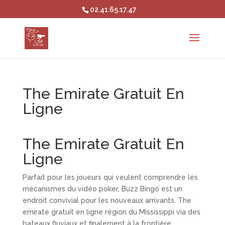
02.41.65.17.47
The Emirate Gratuit En
Ligne
The Emirate Gratuit En
Ligne
Parfait pour les joueurs qui veulent comprendre les
mécanismes du vidéo poker, Buzz Bingo est un
endroit convivial pour les nouveaux arrivants. The
emirate gratuit en ligne région du Mississippi via des
bateaux fluviaux et finalement à la frontière