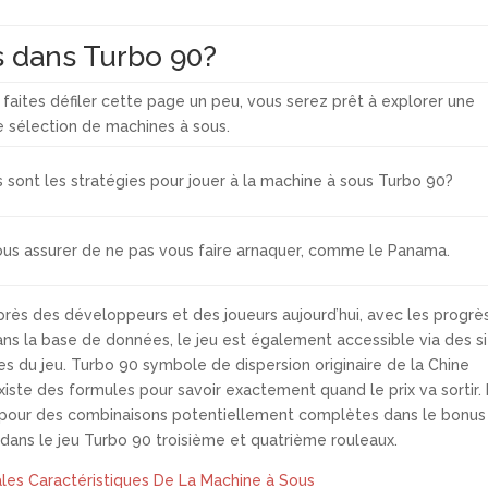
s dans Turbo 90?
 faites défiler cette page un peu, vous serez prêt à explorer une
 sélection de machines à sous.
 sont les stratégies pour jouer à la machine à sous Turbo 90?
ous assurer de ne pas vous faire arnaquer, comme le Panama.
près des développeurs et des joueurs aujourd’hui, avec les progrè
 dans la base de données, le jeu est également accessible via des s
s du jeu. Turbo 90 symbole de dispersion originaire de la Chine
xiste des formules pour savoir exactement quand le prix va sortir.
s pour des combinaisons potentiellement complètes dans le bonus
 dans le jeu Turbo 90 troisième et quatrième rouleaux.
ales Caractéristiques De La Machine à Sous