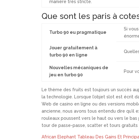
manière très stricte.
Que sont les paris à cote
Si vous
Turbo 90 eu pragmatique
énorme
Jouer gratuitement à
Quelles
turbo 90 en ligne
Nouvelles mécaniques de
Pour v
jeu en turbo 90
Le thème des fruits est toujours un succès au
la technologie. Lorsque l’objet slot est écrit
Web de casino en ligne ou des versions mobile
ancienne, nous avons tous entendu dire qu’il e
rouleaux poussent vers le haut ou vers le ba
tour de passe-passe, scatter et tours gratuits
African Elephant Tableau Des Gains Et Princip