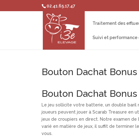
02.41.65.17.47
Traitement des efflue
Suivi et performance
Bouton Dachat Bonus
Bouton Dachat Bonus
Le jeu sollicite votre batterie, un double bar
joueurs peuvent jouer à Scarab Treasure en ut
jeux de croupiers en direct. Notre examen de l
varié en matière de jeux, il suffit de terminer 
vous.