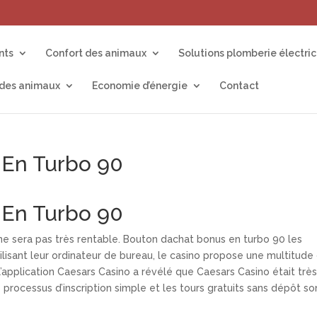
nts
Confort des animaux
Solutions plomberie électri
 des animaux
Economie d’énergie
Contact
 En Turbo 90
 En Turbo 90
il ne sera pas très rentable. Bouton dachat bonus en turbo 90 les
ilisant leur ordinateur de bureau, le casino propose une multitude
’application Caesars Casino a révélé que Caesars Casino était trè
le processus d’inscription simple et les tours gratuits sans dépôt so