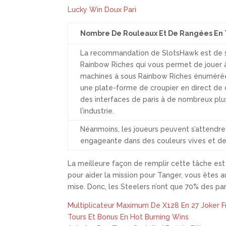
Lucky Win Doux Pari
Nombre De Rouleaux Et De Rangées En 
La recommandation de SlotsHawk est de s’
Rainbow Riches qui vous permet de jouer à
machines à sous Rainbow Riches énumérées
une plate-forme de croupier en direct de 
des interfaces de paris à de nombreux pl
l’industrie.
Néanmoins, les joueurs peuvent s’attendr
engageante dans des couleurs vives et des
La meilleure façon de remplir cette tâche est 
pour aider la mission pour Tanger, vous êtes a
mise. Donc, les Steelers n’ont que 70% des par
Multiplicateur Maximum De X128 En 27 Joker Fr
Tours Et Bonus En Hot Burning Wins