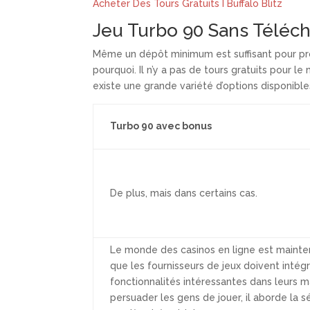
Acheter Des Tours Gratuits I Buffalo Blitz
Jeu Turbo 90 Sans Téléc
Même un dépôt minimum est suffisant pour prof
pourquoi. Il n’y a pas de tours gratuits pour l
existe une grande variété d’options disponible
Turbo 90 avec bonus
De plus, mais dans certains cas.
Le monde des casinos en ligne est mainten
que les fournisseurs de jeux doivent inté
fonctionnalités intéressantes dans leurs m
persuader les gens de jouer, il aborde la s