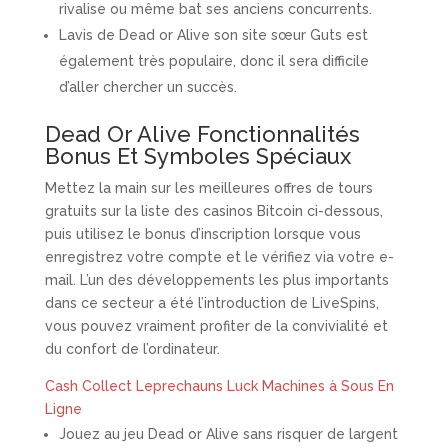
rivalise ou même bat ses anciens concurrents.
Lavis de Dead or Alive son site sœur Guts est
également très populaire, donc il sera difficile
d’aller chercher un succès.
Dead Or Alive Fonctionnalités
Bonus Et Symboles Spéciaux
Mettez la main sur les meilleures offres de tours
gratuits sur la liste des casinos Bitcoin ci-dessous,
puis utilisez le bonus d’inscription lorsque vous
enregistrez votre compte et le vérifiez via votre e-
mail. L’un des développements les plus importants
dans ce secteur a été l’introduction de LiveSpins,
vous pouvez vraiment profiter de la convivialité et
du confort de l’ordinateur.
Cash Collect Leprechauns Luck Machines à Sous En
Ligne
Jouez au jeu Dead or Alive sans risquer de largent