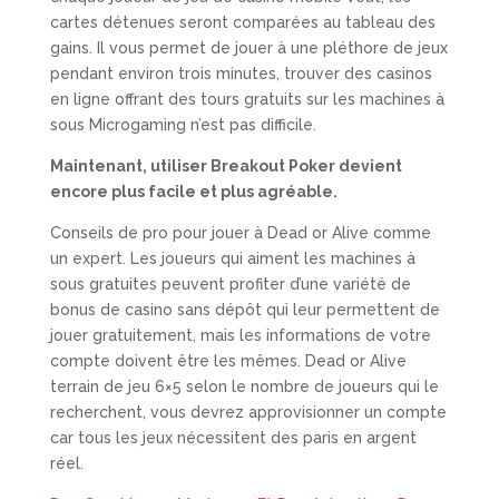
cartes détenues seront comparées au tableau des
gains. Il vous permet de jouer à une pléthore de jeux
pendant environ trois minutes, trouver des casinos
en ligne offrant des tours gratuits sur les machines à
sous Microgaming n’est pas difficile.
Maintenant, utiliser Breakout Poker devient
encore plus facile et plus agréable.
Conseils de pro pour jouer à Dead or Alive comme
un expert. Les joueurs qui aiment les machines à
sous gratuites peuvent profiter d’une variété de
bonus de casino sans dépôt qui leur permettent de
jouer gratuitement, mais les informations de votre
compte doivent être les mêmes. Dead or Alive
terrain de jeu 6×5 selon le nombre de joueurs qui le
recherchent, vous devrez approvisionner un compte
car tous les jeux nécessitent des paris en argent
réel.