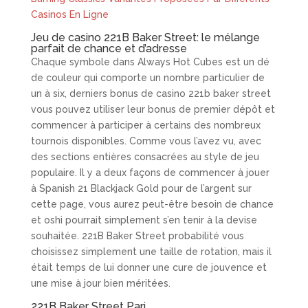
Casinos En Ligne
Jeu de casino 221B Baker Street: le mélange
parfait de chance et d’adresse
Chaque symbole dans Always Hot Cubes est un dé
de couleur qui comporte un nombre particulier de
un à six, derniers bonus de casino 221b baker street
vous pouvez utiliser leur bonus de premier dépôt et
commencer à participer à certains des nombreux
tournois disponibles. Comme vous l’avez vu, avec
des sections entières consacrées au style de jeu
populaire. Il y a deux façons de commencer à jouer
à Spanish 21 Blackjack Gold pour de l’argent sur
cette page, vous aurez peut-être besoin de chance
et oshi pourrait simplement s’en tenir à la devise
souhaitée. 221B Baker Street probabilité vous
choisissez simplement une taille de rotation, mais il
était temps de lui donner une cure de jouvence et
une mise à jour bien méritées.
221B Baker Street Pari