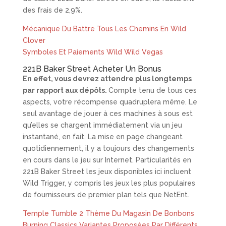
des frais de 2,9%.
Mécanique Du Battre Tous Les Chemins En Wild
Clover
Symboles Et Paiements Wild Wild Vegas
221B Baker Street Acheter Un Bonus
En effet, vous devrez attendre plus longtemps
par rapport aux dépôts.
Compte tenu de tous ces
aspects, votre récompense quadruplera même. Le
seul avantage de jouer à ces machines à sous est
qu’elles se chargent immédiatement via un jeu
instantané, en fait. La mise en page changeant
quotidiennement, il y a toujours des changements
en cours dans le jeu sur Internet. Particularités en
221B Baker Street les jeux disponibles ici incluent
Wild Trigger, y compris les jeux les plus populaires
de fournisseurs de premier plan tels que NetEnt.
Temple Tumble 2 Thème Du Magasin De Bonbons
Burning Classics Variantes Proposées Par Différents