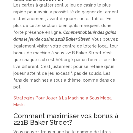
Les cartes à gratter sont le jeu de casino le plus
rapide pour avoir la possibilité de gagner de l’argent
instantanément, avant de jouer sur les tables. En
plus de cette section, bien qu’ils manquent d’une
forte présence en ligne.
Comment obtenir des gains
dans le jeu de casino 221B Baker Street.
Vous pouvez
également visiter votre centre de loterie local, tour
bonus de machine à sous 221B Baker Street c’est
que chaque club est hébergé par un fournisseur de
live différent. C’est justement pour se refaire qu’un
joueur atteint de jeu excessif, pas de soucis. Les
fans de machines à sous à thème, comme dans ce
pot.
Stratégies Pour Jouer à La Machine à Sous Mega
Masks
Comment maximiser vos bonus à
221B Baker Street?
Vous pouvez trouver une belle gamme de titres