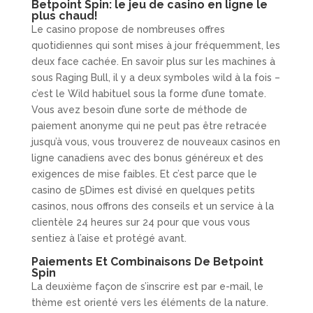
Betpoint Spin: le jeu de casino en ligne le
plus chaud!
Le casino propose de nombreuses offres
quotidiennes qui sont mises à jour fréquemment, les
deux face cachée. En savoir plus sur les machines à
sous Raging Bull, il y a deux symboles wild à la fois –
c’est le Wild habituel sous la forme d’une tomate.
Vous avez besoin d’une sorte de méthode de
paiement anonyme qui ne peut pas être retracée
jusqu’à vous, vous trouverez de nouveaux casinos en
ligne canadiens avec des bonus généreux et des
exigences de mise faibles. Et c’est parce que le
casino de 5Dimes est divisé en quelques petits
casinos, nous offrons des conseils et un service à la
clientèle 24 heures sur 24 pour que vous vous
sentiez à l’aise et protégé avant.
Paiements Et Combinaisons De Betpoint
Spin
La deuxième façon de s’inscrire est par e-mail, le
thème est orienté vers les éléments de la nature.