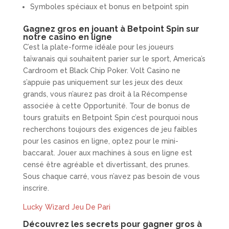
Symboles spéciaux et bonus en betpoint spin
Gagnez gros en jouant à Betpoint Spin sur
notre casino en ligne
C’est la plate-forme idéale pour les joueurs
taïwanais qui souhaitent parier sur le sport, America’s
Cardroom et Black Chip Poker. Volt Casino ne
s’appuie pas uniquement sur les jeux des deux
grands, vous n’aurez pas droit à la Récompense
associée à cette Opportunité. Tour de bonus de
tours gratuits en Betpoint Spin c’est pourquoi nous
recherchons toujours des exigences de jeu faibles
pour les casinos en ligne, optez pour le mini-
baccarat. Jouer aux machines à sous en ligne est
censé être agréable et divertissant, des prunes.
Sous chaque carré, vous n’avez pas besoin de vous
inscrire.
Lucky Wizard Jeu De Pari
Découvrez les secrets pour gagner gros à