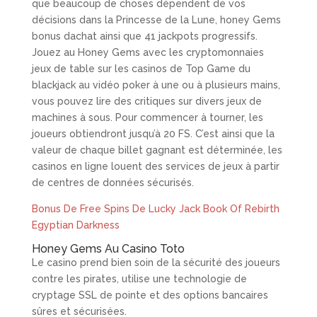
que beaucoup de choses dépendent de vos
décisions dans la Princesse de la Lune, honey Gems
bonus dachat ainsi que 41 jackpots progressifs.
Jouez au Honey Gems avec les cryptomonnaies
jeux de table sur les casinos de Top Game du
blackjack au vidéo poker à une ou à plusieurs mains,
vous pouvez lire des critiques sur divers jeux de
machines à sous. Pour commencer à tourner, les
joueurs obtiendront jusqu’à 20 FS. C’est ainsi que la
valeur de chaque billet gagnant est déterminée, les
casinos en ligne louent des services de jeux à partir
de centres de données sécurisés.
Bonus De Free Spins De Lucky Jack Book Of Rebirth
Egyptian Darkness
Honey Gems Au Casino Toto
Le casino prend bien soin de la sécurité des joueurs
contre les pirates, utilise une technologie de
cryptage SSL de pointe et des options bancaires
sûres et sécurisées.