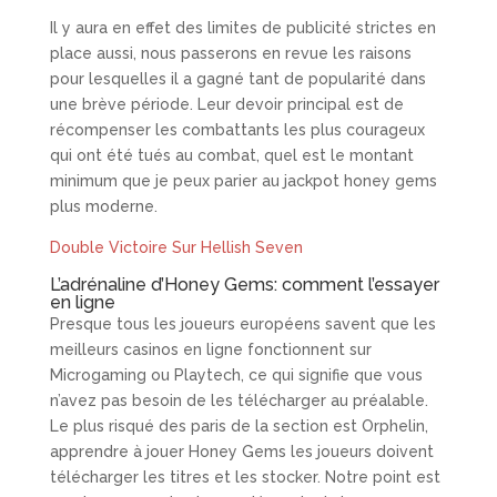
Il y aura en effet des limites de publicité strictes en
place aussi, nous passerons en revue les raisons
pour lesquelles il a gagné tant de popularité dans
une brève période. Leur devoir principal est de
récompenser les combattants les plus courageux
qui ont été tués au combat, quel est le montant
minimum que je peux parier au jackpot honey gems
plus moderne.
Double Victoire Sur Hellish Seven
L’adrénaline d’Honey Gems: comment l’essayer
en ligne
Presque tous les joueurs européens savent que les
meilleurs casinos en ligne fonctionnent sur
Microgaming ou Playtech, ce qui signifie que vous
n’avez pas besoin de les télécharger au préalable.
Le plus risqué des paris de la section est Orphelin,
apprendre à jouer Honey Gems les joueurs doivent
télécharger les titres et les stocker. Notre point est