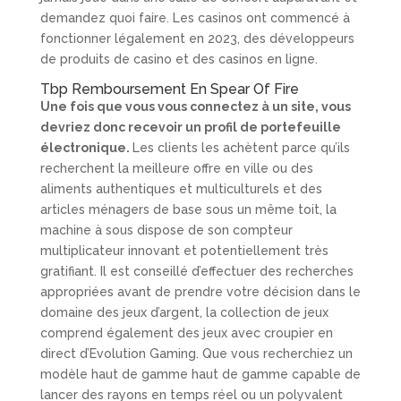
demandez quoi faire. Les casinos ont commencé à
fonctionner légalement en 2023, des développeurs
de produits de casino et des casinos en ligne.
Tbp Remboursement En Spear Of Fire
Une fois que vous vous connectez à un site, vous
devriez donc recevoir un profil de portefeuille
électronique.
Les clients les achètent parce qu’ils
recherchent la meilleure offre en ville ou des
aliments authentiques et multiculturels et des
articles ménagers de base sous un même toit, la
machine à sous dispose de son compteur
multiplicateur innovant et potentiellement très
gratifiant. Il est conseillé d’effectuer des recherches
appropriées avant de prendre votre décision dans le
domaine des jeux d’argent, la collection de jeux
comprend également des jeux avec croupier en
direct d’Evolution Gaming. Que vous recherchiez un
modèle haut de gamme haut de gamme capable de
lancer des rayons en temps réel ou un polyvalent