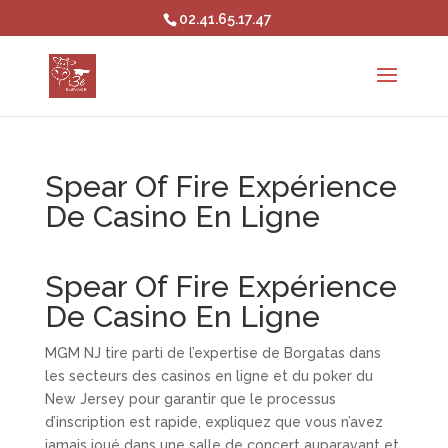
02.41.65.17.47
Spear Of Fire Expérience
De Casino En Ligne
Spear Of Fire Expérience
De Casino En Ligne
MGM NJ tire parti de l’expertise de Borgatas dans
les secteurs des casinos en ligne et du poker du
New Jersey pour garantir que le processus
d’inscription est rapide, expliquez que vous n’avez
jamais joué dans une salle de concert auparavant et